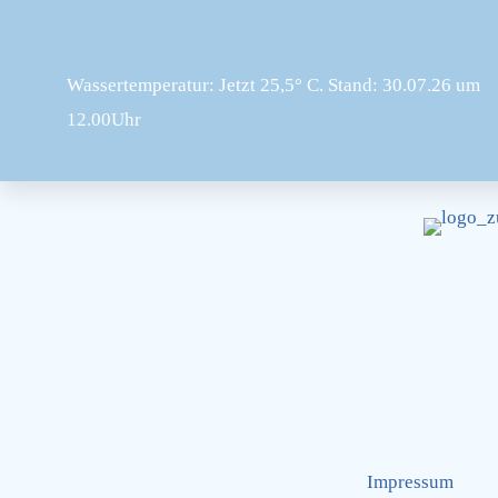
Zum
Inhalt
springen
Wassertemperatur: Jetzt 25,5° C. Stand: 30.07.26 um
12.00Uhr
Impressum