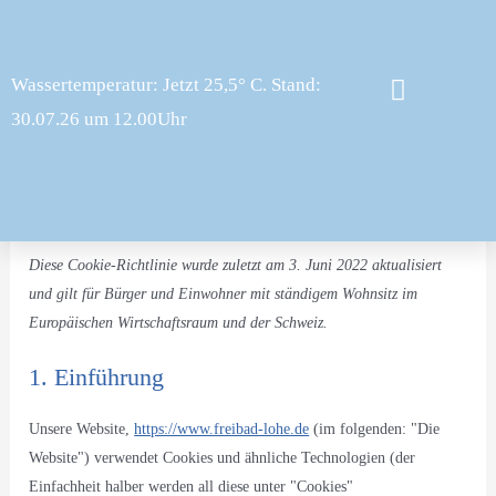
Consent
Consent
Consent
Consent
Consent
Consent
Zum
to
to
to
to
to
to
Inhalt
service
service
service
service
service
service
springen
Wassertemperatur: Jetzt 25,5° C. Stand:
elementor
wordpress
google-
google-
google-
sonstiges
30.07.26 um 12.00Uhr
fonts
recaptcha
maps
Öffnungszeiten & Preise
Kontakt & Anfahrt
Cookie-Richtlinie (EU)
Diese Cookie-Richtlinie wurde zuletzt am 3. Juni 2022 aktualisiert
und gilt für Bürger und Einwohner mit ständigem Wohnsitz im
Europäischen Wirtschaftsraum und der Schweiz.
1. Einführung
Unsere Website,
https://www.freibad-lohe.de
(im folgenden: "Die
Website") verwendet Cookies und ähnliche Technologien (der
Einfachheit halber werden all diese unter "Cookies"